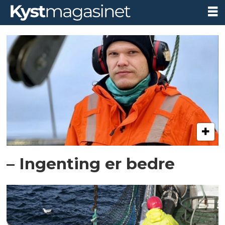
Tag:
snurrevad
– Ingenting er bedre