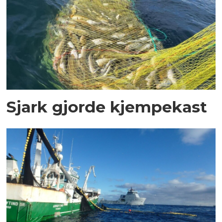
Sjark gjorde kjempekast