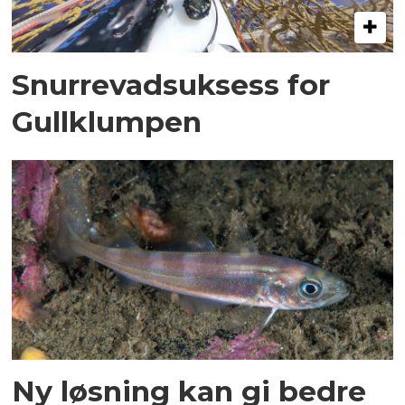
Snurrevadsuksess for
Gullklumpen
Ny løsning kan gi bedre