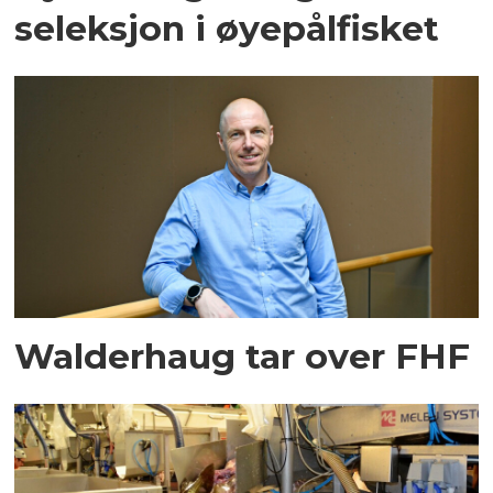
seleksjon i øyepålfisket
Walderhaug tar over FHF